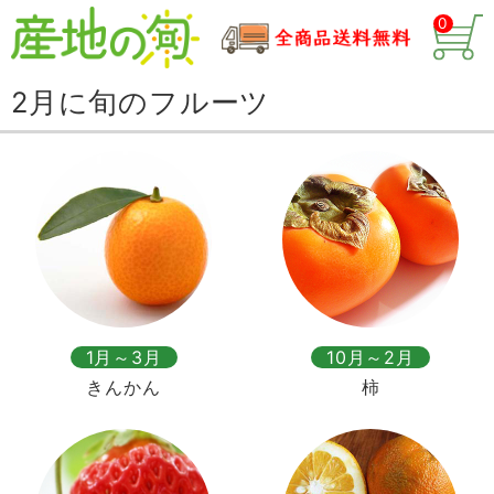
0
2月に旬のフルーツ
1月～3月
10月～2月
きんかん
柿